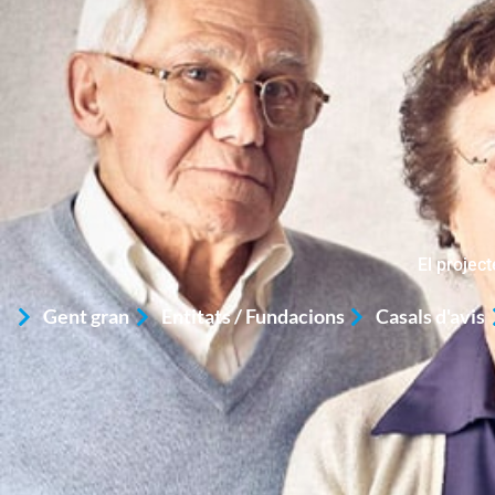
El project
Gent gran
Entitats / Fundacions
Casals d'avis