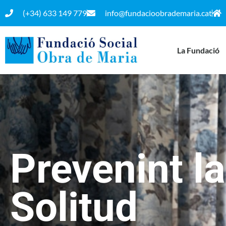
(+34) 633 149 779
info@fundacioobrademaria.cat
La Fundació
Prevenint la
Solitud