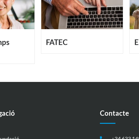
mps
FATEC
E
gació
Contacte
Fundació
+34 633 14