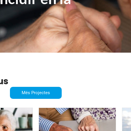
us
Més Projectes