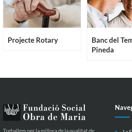
Projecte Rotary
Banc del Te
Pineda
Nave
Treballem per la millora de la qualitat de
La 