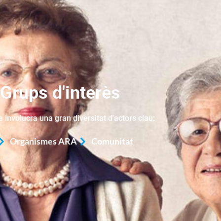
Grups d'interès
e involucra una gran diversitat d'actors clau:
Organismes ARA
Comunitat