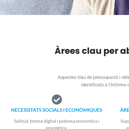
Àrees clau per a
Aspectes clau de preocupació i relle
identificats a l'
Informe d
NECESSITATS SOCIALS I ECONÒMIQUES
ÀRE
Solitud, bretxa digital i pobresa econòmica i
Supo
energètica.
e