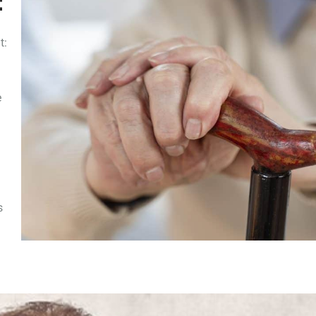
t
t:
e
s