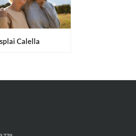
splai Calella
9 779