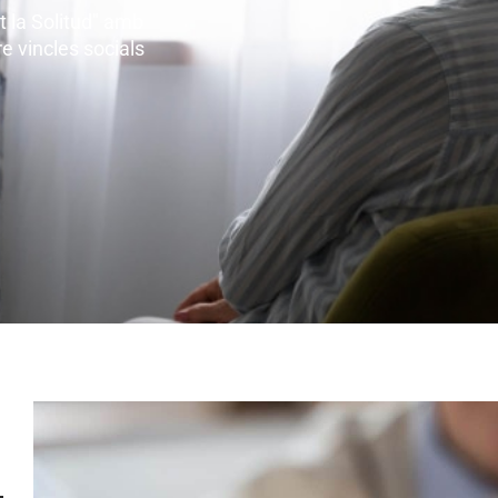
t la Solitud" amb
re vincles socials